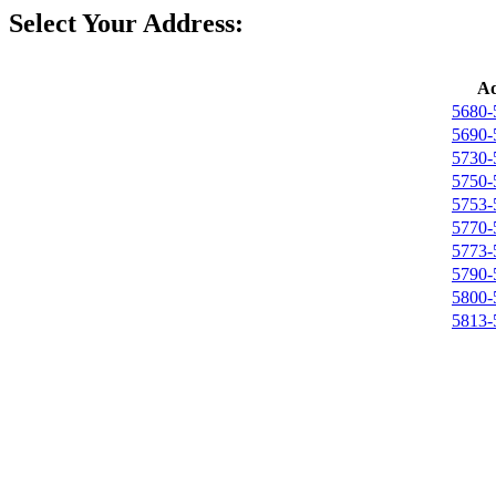
Select Your Address:
Ad
5680-
5690-
5730-
5750-
5753-
5770-
5773-
5790-
5800-
5813-