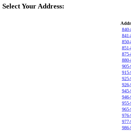
Select Your Address:
Addr
840-
841-
850-
851-
875-
880-
905-
915-
925-
926-
945-
946-
955-
965-
976-
977-
986-