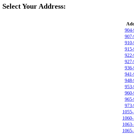
Select Your Address:
Add
904-
907-
910-
915-
922-
927-
936-
941-
948-
953-
960-
965-
973-
1055-
1060-
1063-
1065-