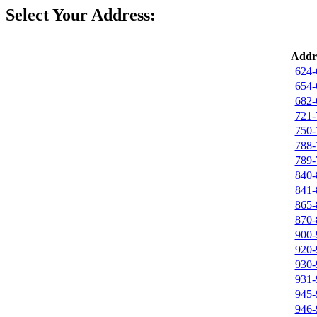
Select Your Address:
Addr
624-
654-
682-
721-
750-
788-
789-
840-
841-
865-
870-
900-
920-
930-
931-
945-
946-