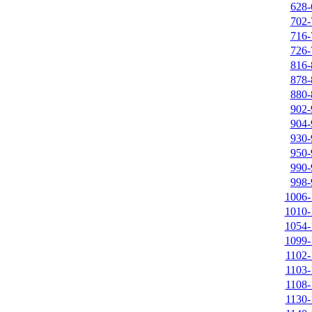
628-
702-
716-
726-
816-
878-
880-
902-
904-
930-
950-
990-
998-
1006-
1010-
1054-
1099-
1102-
1103-
1108-
1130-