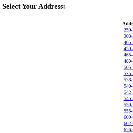
Select Your Address:
Addr
250-
303-
405-
450-
465-
480-
505-
535-
538-
540-
542-
545-
550-
555-
600-
602-
626-