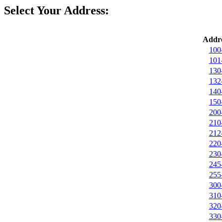
Select Your Address:
Addre
100
101
130
132
140
150
200
210
212
220
230
245
255
300
310
320
330