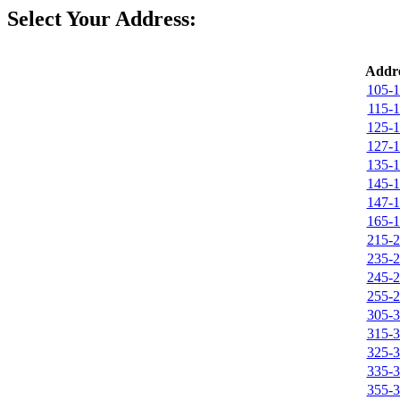
Select Your Address:
Addre
105-1
115-1
125-1
127-1
135-1
145-1
147-1
165-1
215-2
235-2
245-2
255-2
305-3
315-3
325-3
335-3
355-3