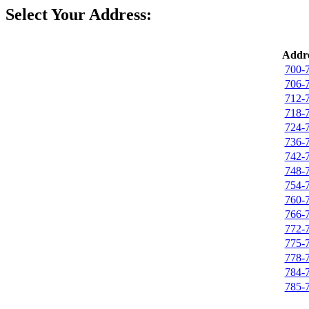
Select Your Address:
Addre
700-
706-
712-
718-
724-
736-
742-
748-
754-
760-
766-
772-
775-
778-
784-
785-