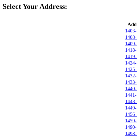
Select Your Address:
Addr
1403-
1408-
1409-
1418-
1419-
1424-
1425-
1432-
1433-
1440-
1441-
1448-
1449-
1456-
1459-
1490-
1498-