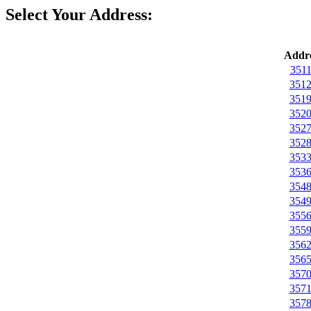
Select Your Address:
Addre
3511
3512
3519
3520
3527
3528
3533
3536
3548
3549
3556
3559
3562
3565
3570
3571
3578