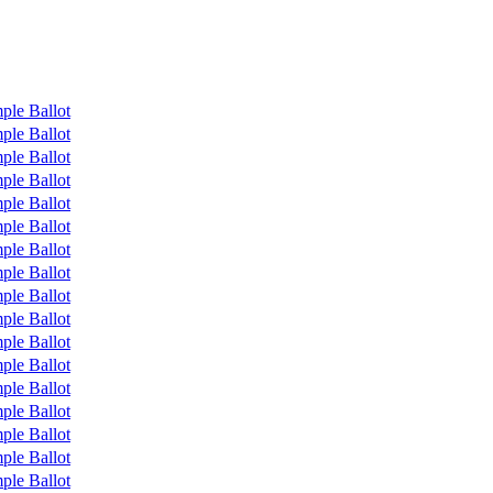
ple Ballot
ple Ballot
ple Ballot
ple Ballot
ple Ballot
ple Ballot
ple Ballot
ple Ballot
ple Ballot
ple Ballot
ple Ballot
ple Ballot
ple Ballot
ple Ballot
ple Ballot
ple Ballot
ple Ballot