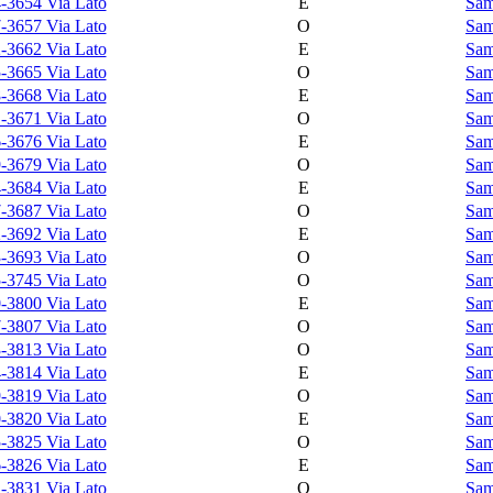
-3654 Via Lato
E
Sam
-3657 Via Lato
O
Sam
-3662 Via Lato
E
Sam
-3665 Via Lato
O
Sam
-3668 Via Lato
E
Sam
-3671 Via Lato
O
Sam
-3676 Via Lato
E
Sam
-3679 Via Lato
O
Sam
-3684 Via Lato
E
Sam
-3687 Via Lato
O
Sam
-3692 Via Lato
E
Sam
-3693 Via Lato
O
Sam
-3745 Via Lato
O
Sam
-3800 Via Lato
E
Sam
-3807 Via Lato
O
Sam
-3813 Via Lato
O
Sam
-3814 Via Lato
E
Sam
-3819 Via Lato
O
Sam
-3820 Via Lato
E
Sam
-3825 Via Lato
O
Sam
-3826 Via Lato
E
Sam
-3831 Via Lato
O
Sam