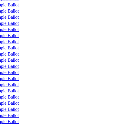
ple Ballot
ple Ballot
ple Ballot
ple Ballot
ple Ballot
ple Ballot
ple Ballot
ple Ballot
ple Ballot
ple Ballot
ple Ballot
ple Ballot
ple Ballot
ple Ballot
ple Ballot
ple Ballot
ple Ballot
ple Ballot
ple Ballot
ple Ballot