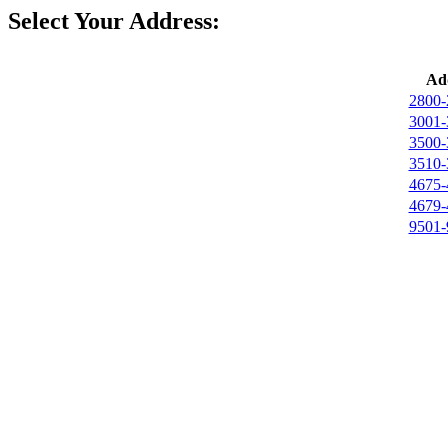
Select Your Address:
Ad
2800-
3001-
3500-
3510-
4675-
4679-
9501-