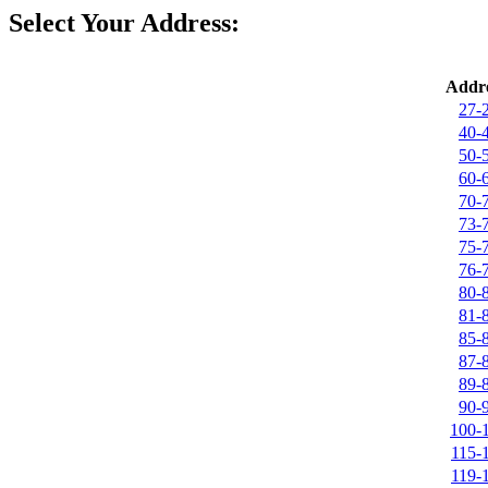
Select Your Address:
Addre
27-2
40-4
50-5
60-6
70-7
73-7
75-7
76-7
80-8
81-8
85-8
87-8
89-8
90-9
100-1
115-1
119-1