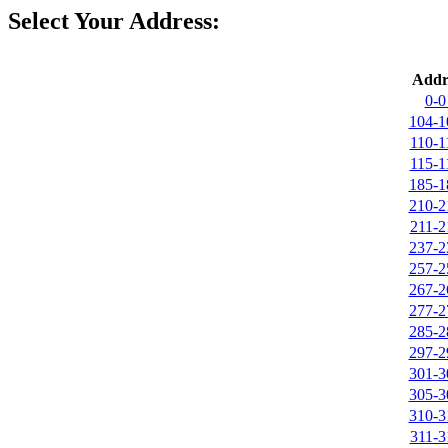
Select Your Address:
Addr
0-0
104-1
110-1
115-1
185-1
210-2
211-2
237-2
257-2
267-2
277-2
285-2
297-2
301-3
305-3
310-3
311-3