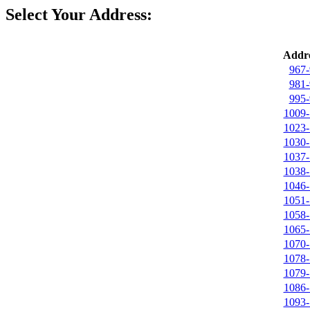
Select Your Address:
Addre
967-
981-
995-
1009-
1023-
1030-
1037-
1038-
1046-
1051-
1058-
1065-
1070-
1078-
1079-
1086-
1093-