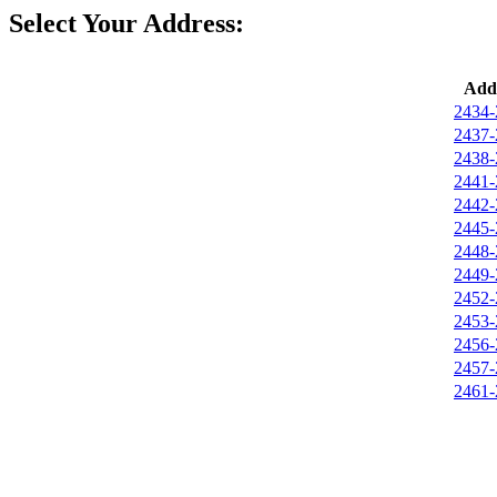
Select Your Address:
Add
2434-
2437-
2438-
2441-
2442-
2445-
2448-
2449-
2452-
2453-
2456-
2457-
2461-