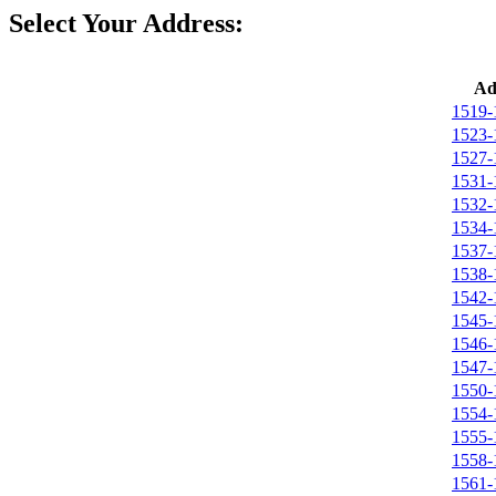
Select Your Address:
Ad
1519-
1523-
1527-
1531-
1532-
1534-
1537-
1538-
1542-
1545-
1546-
1547-
1550-
1554-
1555-
1558-
1561-