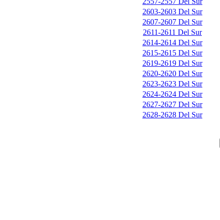
2557-2557 Del Sur
2603-2603 Del Sur
2607-2607 Del Sur
2611-2611 Del Sur
2614-2614 Del Sur
2615-2615 Del Sur
2619-2619 Del Sur
2620-2620 Del Sur
2623-2623 Del Sur
2624-2624 Del Sur
2627-2627 Del Sur
2628-2628 Del Sur