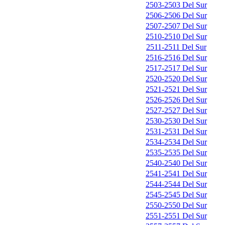
2503-2503 Del Sur
2506-2506 Del Sur
2507-2507 Del Sur
2510-2510 Del Sur
2511-2511 Del Sur
2516-2516 Del Sur
2517-2517 Del Sur
2520-2520 Del Sur
2521-2521 Del Sur
2526-2526 Del Sur
2527-2527 Del Sur
2530-2530 Del Sur
2531-2531 Del Sur
2534-2534 Del Sur
2535-2535 Del Sur
2540-2540 Del Sur
2541-2541 Del Sur
2544-2544 Del Sur
2545-2545 Del Sur
2550-2550 Del Sur
2551-2551 Del Sur