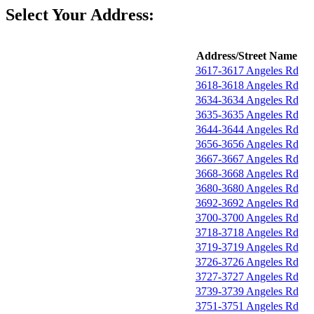
Select Your Address:
Address/Street Name
3617-3617 Angeles Rd
3618-3618 Angeles Rd
3634-3634 Angeles Rd
3635-3635 Angeles Rd
3644-3644 Angeles Rd
3656-3656 Angeles Rd
3667-3667 Angeles Rd
3668-3668 Angeles Rd
3680-3680 Angeles Rd
3692-3692 Angeles Rd
3700-3700 Angeles Rd
3718-3718 Angeles Rd
3719-3719 Angeles Rd
3726-3726 Angeles Rd
3727-3727 Angeles Rd
3739-3739 Angeles Rd
3751-3751 Angeles Rd