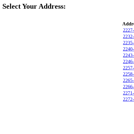
Select Your Address:
Addre
2227-
2232-
2235-
2240-
2243-
2246-
2257-
2258-
2265-
2266-
2271-
2272-