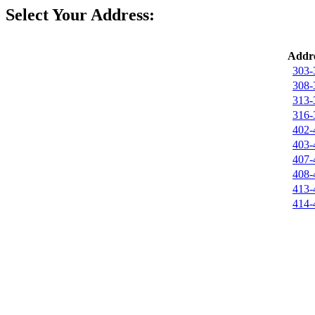
Select Your Address:
Addre
303-
308-
313-
316-
402-
403-
407-
408-
413-
414-