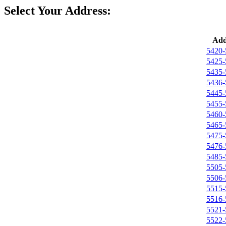
Select Your Address:
Add
5420-
5425-
5435-
5436-
5445-
5455-
5460-
5465-
5475-
5476-
5485-
5505-
5506-
5515-
5516-
5521-
5522-