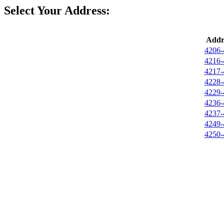
Select Your Address:
Addr
4206-
4216-
4217-
4228-
4229-
4236-
4237-
4249-
4250-