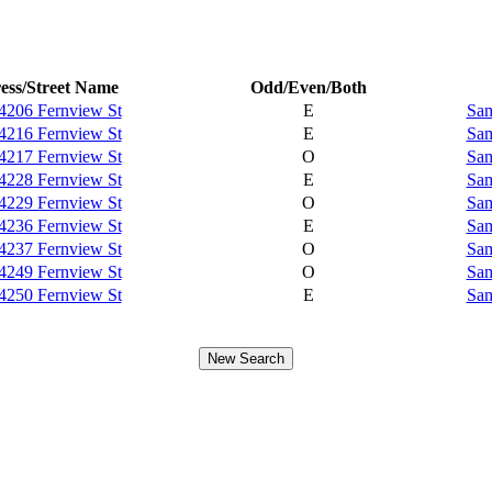
ess/Street Name
Odd/Even/Both
4206 Fernview St
E
Sam
4216 Fernview St
E
Sam
4217 Fernview St
O
Sam
4228 Fernview St
E
Sam
4229 Fernview St
O
Sam
4236 Fernview St
E
Sam
4237 Fernview St
O
Sam
4249 Fernview St
O
Sam
4250 Fernview St
E
Sam