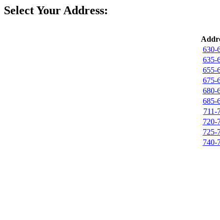
Select Your Address:
Addre
630-
635-
655-
675-
680-
685-
711-
720-
725-
740-