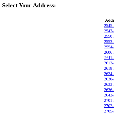
Select Your Address:
Addr
2545-
2547-
2550-
2553-
2554-
2606-
2611-
2612-
2618-
2624-
2630-
2633-
2636-
2642-
2701-
2702-
2705-