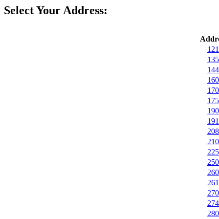
Select Your Address:
Addre
121
135
144
160
170
175
190
191
208
210
225
250
260
261
270
274
280