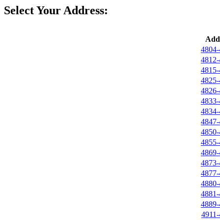
Select Your Address:
Addr
4804-
4812-
4815-
4825-
4826-
4833-
4834-
4847-
4850-
4855-
4869-
4873-
4877-
4880-
4881-
4889-
4911-