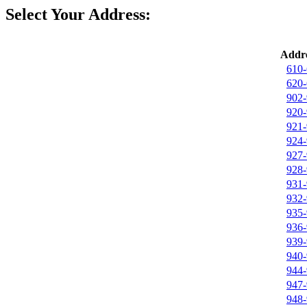
Select Your Address:
Addre
610-
620-
902-
920-
921-
924-
927-
928-
931-
932-
935-
936-
939-
940-
944-
947-
948-