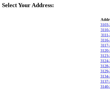
Select Your Address:
Addre
3103-
3110-
3111-
3116-
3117-
3120-
3123-
3124-
3128-
3129-
3134-
3137-
3140-