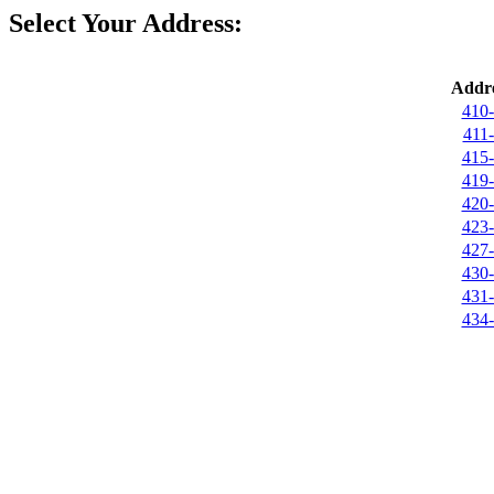
Select Your Address:
Addre
410-
411-
415-
419-
420-
423-
427-
430-
431-
434-