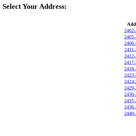
Select Your Address:
Addr
2402-
2405-
2406-
2411-
2412-
2417-
2418-
2423-
2424-
2429-
2430-
2435-
2436-
2440-