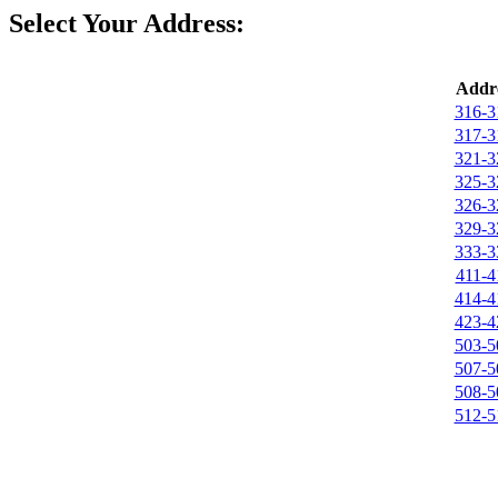
Select Your Address:
Addre
316-3
317-3
321-3
325-3
326-3
329-3
333-3
411-4
414-4
423-4
503-5
507-5
508-5
512-5