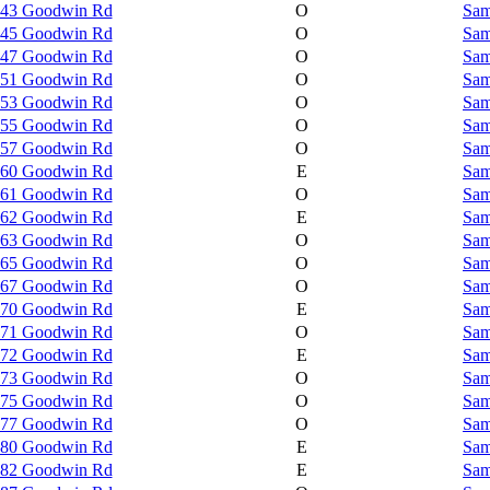
143 Goodwin Rd
O
Sam
145 Goodwin Rd
O
Sam
147 Goodwin Rd
O
Sam
151 Goodwin Rd
O
Sam
153 Goodwin Rd
O
Sam
155 Goodwin Rd
O
Sam
157 Goodwin Rd
O
Sam
160 Goodwin Rd
E
Sam
161 Goodwin Rd
O
Sam
162 Goodwin Rd
E
Sam
163 Goodwin Rd
O
Sam
165 Goodwin Rd
O
Sam
167 Goodwin Rd
O
Sam
170 Goodwin Rd
E
Sam
171 Goodwin Rd
O
Sam
172 Goodwin Rd
E
Sam
173 Goodwin Rd
O
Sam
175 Goodwin Rd
O
Sam
177 Goodwin Rd
O
Sam
180 Goodwin Rd
E
Sam
182 Goodwin Rd
E
Sam