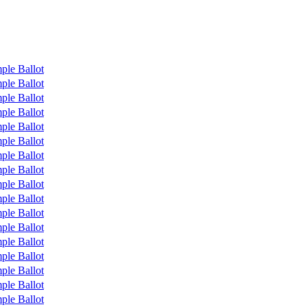
ple Ballot
ple Ballot
ple Ballot
ple Ballot
ple Ballot
ple Ballot
ple Ballot
ple Ballot
ple Ballot
ple Ballot
ple Ballot
ple Ballot
ple Ballot
ple Ballot
ple Ballot
ple Ballot
ple Ballot