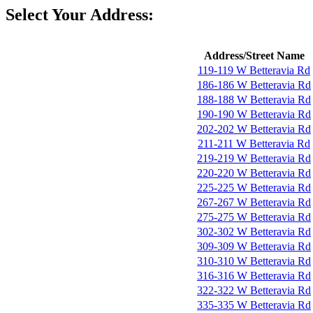
Select Your Address:
Address/Street Name
119-119 W Betteravia Rd
186-186 W Betteravia Rd
188-188 W Betteravia Rd
190-190 W Betteravia Rd
202-202 W Betteravia Rd
211-211 W Betteravia Rd
219-219 W Betteravia Rd
220-220 W Betteravia Rd
225-225 W Betteravia Rd
267-267 W Betteravia Rd
275-275 W Betteravia Rd
302-302 W Betteravia Rd
309-309 W Betteravia Rd
310-310 W Betteravia Rd
316-316 W Betteravia Rd
322-322 W Betteravia Rd
335-335 W Betteravia Rd