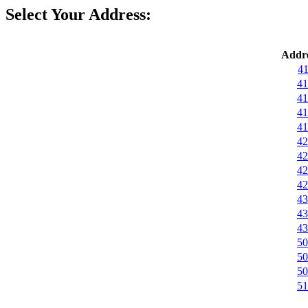
Select Your Address:
Addre
41
41
41
41
41
42
42
42
42
43
43
43
50
50
50
51