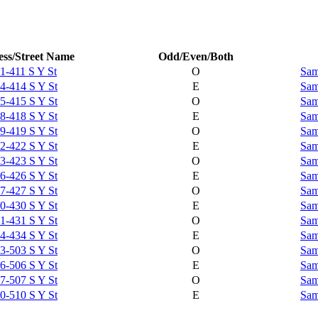
ss/Street Name
Odd/Even/Both
1-411 S Y St
O
Sam
4-414 S Y St
E
Sam
5-415 S Y St
O
Sam
8-418 S Y St
E
Sam
9-419 S Y St
O
Sam
2-422 S Y St
E
Sam
3-423 S Y St
O
Sam
6-426 S Y St
E
Sam
7-427 S Y St
O
Sam
0-430 S Y St
E
Sam
1-431 S Y St
O
Sam
4-434 S Y St
E
Sam
3-503 S Y St
O
Sam
6-506 S Y St
E
Sam
7-507 S Y St
O
Sam
0-510 S Y St
E
Sam