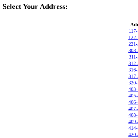
Select Your Address:
Add
117-
122-
221-
308-
311-
312-
316-
317-
320-
403-
405-
406-
407-
408-
409-
414-
420-