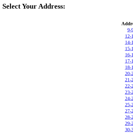
Select Your Address:
Addre
9-
12-
14-
15-
16-
17-
18-
20-
21-
22-
23-
24-
25-
27-
28-
29-
30-