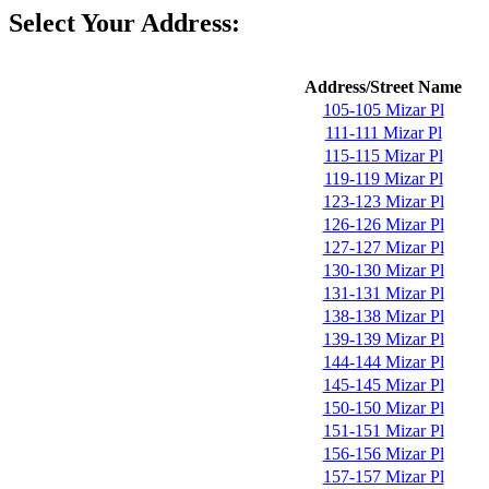
Select Your Address:
Address/Street Name
105-105 Mizar Pl
111-111 Mizar Pl
115-115 Mizar Pl
119-119 Mizar Pl
123-123 Mizar Pl
126-126 Mizar Pl
127-127 Mizar Pl
130-130 Mizar Pl
131-131 Mizar Pl
138-138 Mizar Pl
139-139 Mizar Pl
144-144 Mizar Pl
145-145 Mizar Pl
150-150 Mizar Pl
151-151 Mizar Pl
156-156 Mizar Pl
157-157 Mizar Pl