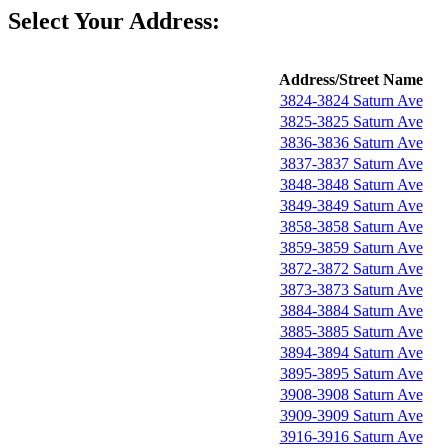
Select Your Address:
Address/Street Name
3824-3824 Saturn Ave
3825-3825 Saturn Ave
3836-3836 Saturn Ave
3837-3837 Saturn Ave
3848-3848 Saturn Ave
3849-3849 Saturn Ave
3858-3858 Saturn Ave
3859-3859 Saturn Ave
3872-3872 Saturn Ave
3873-3873 Saturn Ave
3884-3884 Saturn Ave
3885-3885 Saturn Ave
3894-3894 Saturn Ave
3895-3895 Saturn Ave
3908-3908 Saturn Ave
3909-3909 Saturn Ave
3916-3916 Saturn Ave