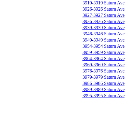
3919-3919 Saturn Ave
3926-3926 Saturn Ave
3927-3927 Saturn Ave
3936-3936 Saturn Ave
3939-3939 Saturn Ave
3946-3946 Saturn Ave
3949-3949 Saturn Ave
3954-3954 Saturn Ave
3959-3959 Saturn Ave
3964-3964 Saturn Ave
3969-3969 Saturn Ave
3976-3976 Saturn Ave
3979-3979 Saturn Ave
3986-3986 Saturn Ave
3989-3989 Saturn Ave
3995-3995 Saturn Ave