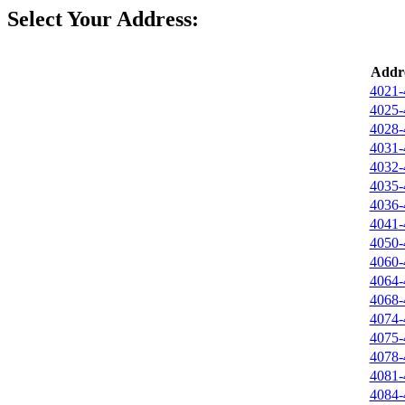
Select Your Address:
Addre
4021-
4025-
4028-
4031-
4032-
4035-
4036-
4041-
4050-
4060-
4064-
4068-
4074-
4075-
4078-
4081-
4084-