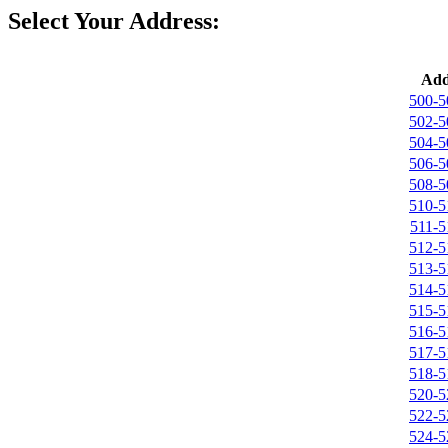
Select Your Address:
Add
500-
502-
504-
506-
508-
510-
511-
512-
513-
514-
515-
516-
517-
518-
520-
522-
524-