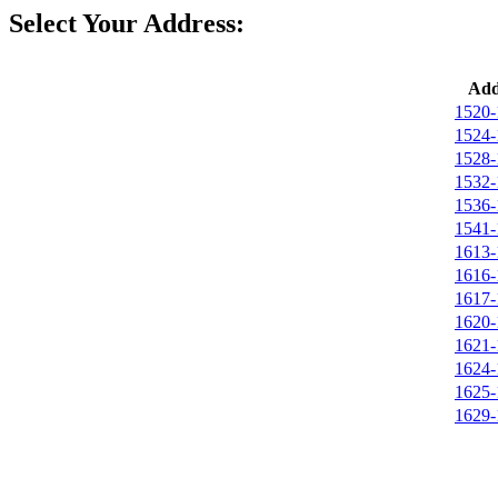
Select Your Address:
Add
1520-
1524-
1528-
1532-
1536-
1541-
1613-
1616-
1617-
1620-
1621-
1624-
1625-
1629-