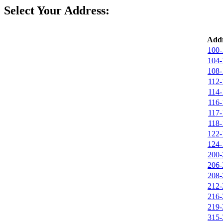
Select Your Address:
Addr
100-
104-
108-
112-
114-
116-
117-
118-
122-
124-
200-
206-
208-
212-
216-
219-
315-