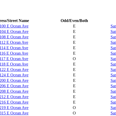
ess/Street Name
Odd/Even/Both
100 E Ocean Ave
E
Sam
104 E Ocean Ave
E
Sam
108 E Ocean Ave
E
Sam
112 E Ocean Ave
E
Sam
114 E Ocean Ave
E
Sam
116 E Ocean Ave
E
Sam
117 E Ocean Ave
O
Sam
118 E Ocean Ave
E
Sam
122 E Ocean Ave
E
Sam
124 E Ocean Ave
E
Sam
200 E Ocean Ave
E
Sam
206 E Ocean Ave
E
Sam
208 E Ocean Ave
E
Sam
212 E Ocean Ave
E
Sam
216 E Ocean Ave
E
Sam
219 E Ocean Ave
O
Sam
315 E Ocean Ave
O
Sam