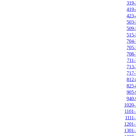
319-
419-
423-
503-
509-
515-
704-
705-
708-
711-
713-
717-
812-
825-
905-
940-
1020-
1101-
1111-
1201-
1301-