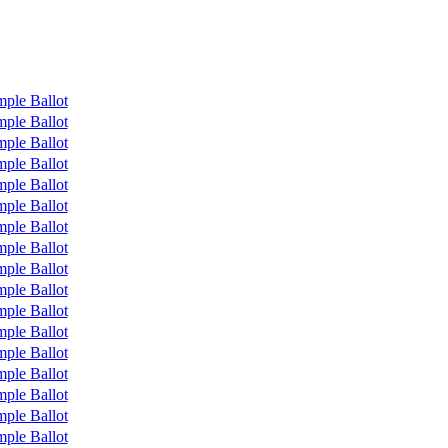
ple Ballot
ple Ballot
ple Ballot
ple Ballot
ple Ballot
ple Ballot
ple Ballot
ple Ballot
ple Ballot
ple Ballot
ple Ballot
ple Ballot
ple Ballot
ple Ballot
ple Ballot
ple Ballot
ple Ballot