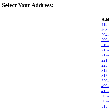
Select Your Address:
Addr
119-
203-
204-
209-
210-
215-
217-
221-
223-
312-
317-
320-
409-
415-
503-
507-
515-