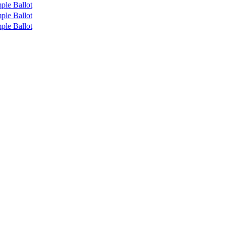
ple Ballot
ple Ballot
ple Ballot