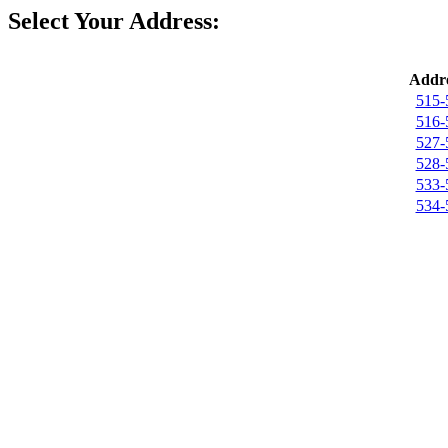
Select Your Address:
Addre
515-
516-
527-
528-
533-
534-