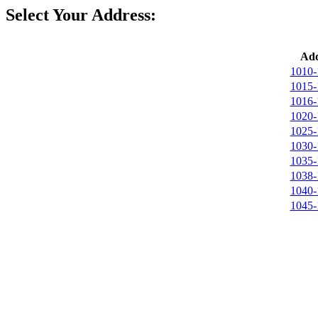
Select Your Address:
Add
1010-
1015-
1016-
1020-
1025-
1030-
1035-
1038-
1040-
1045-