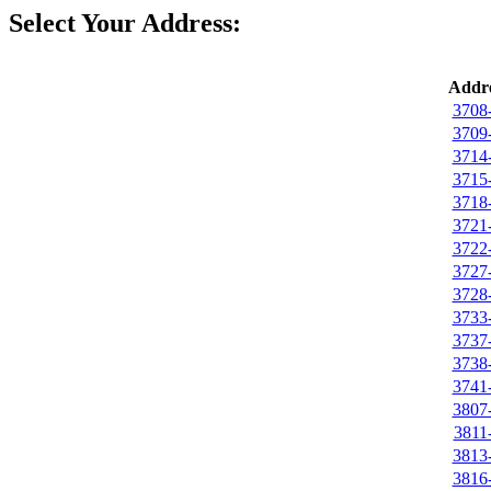
Select Your Address:
Addre
3708-
3709-
3714-
3715-
3718-
3721-
3722-
3727-
3728-
3733-
3737-
3738-
3741-
3807-
3811-
3813-
3816-