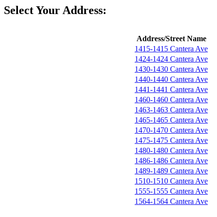
Select Your Address:
Address/Street Name
1415-1415 Cantera Ave
1424-1424 Cantera Ave
1430-1430 Cantera Ave
1440-1440 Cantera Ave
1441-1441 Cantera Ave
1460-1460 Cantera Ave
1463-1463 Cantera Ave
1465-1465 Cantera Ave
1470-1470 Cantera Ave
1475-1475 Cantera Ave
1480-1480 Cantera Ave
1486-1486 Cantera Ave
1489-1489 Cantera Ave
1510-1510 Cantera Ave
1555-1555 Cantera Ave
1564-1564 Cantera Ave