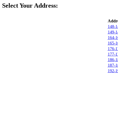
Select Your Address:
Addre
148-1
149-1
164-1
165-1
176-1
177-1
186-1
187-1
192-1