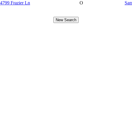
4799 Frazier Ln
O
Sam